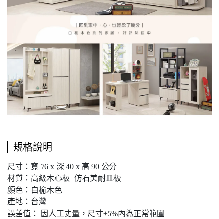
規格說明
尺寸：寬 76 x 深 40 x 高 90 公分
材質：高級木心板+仿石美耐皿板
顏色：白榆木色
產地：台灣
誤差值： 因人工丈量，尺寸±5%內為正常範圍