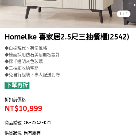
1
/
2
Homelike 喜家居2.5尺三抽餐櫃(2542)
◆白榆現代、英倫風格
◆檯面採用仿石美耐皿板設計
◆採半透明灰色玻璃
◆三抽屜收納空間
◆免自行組裝，專人配送到府
下單再折
折扣前價格
NT$10,999
商品編號:
CB-2542-K21
供貨狀況:
尚有庫存