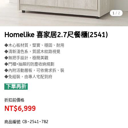
1
/
2
Homelike 喜家居2.7尺餐櫃(2541)
◆木心板材質，堅實、穩固、耐用
◆清新淺色系，質感木紋路視覺
◆無把手設計，極簡美觀
◆門櫃+抽屜的防塵收納規劃
◆內附活動層板，可依需求拆、裝
◆免組裝，由專人宅配到府
下單再折
折扣前價格
NT$6,999
商品編號:
CB-2541-782