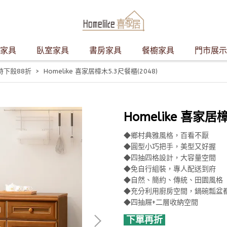
家具
臥室家具
書房家具
餐櫥家具
門市展示
時下殺88折
Homelike 喜家居樟木5.3尺餐櫃(2048)
Homelike 喜家居
◆鄉村典雅風格，百看不厭
◆圓型小巧把手，美型又好握
◆四抽四格設計，大容量空間
◆免自行組裝，專人配送到府
◆自然、簡約、傳統、田園風格
◆充分利用廚房空間，鍋碗瓢盆
◆四抽屜+二層收納空間
下單再折