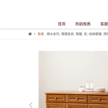
首頁
熱銷推薦
客廳
餐櫃
,
樟木系列
,
餐櫥家具
,
餐櫃
,
低-收納餐櫃
,
限