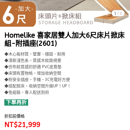
1
/
2
Homelike 喜家居雙人加大6尺床片掀床
組-附插座(2601)
◆木心板材質，堅實、穩固、耐用
◆清新淺色系，質感木紋路視覺
◆仿布紋質感的舒適 PVC皮靠墊
◆床頭有置物格，增加收納空間
◆附安全插座，手機、3C充電好方便
◆搭配掀床，收納空間升級UP！UP！
◆免組裝，專人配送到府
下單再折
折扣前價格
NT$21,999