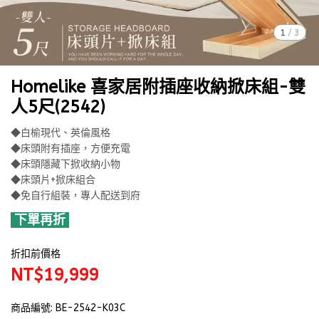
1
/
3
Homelike 喜家居附插座收納掀床組-雙
人5尺(2542)
◆白榆現代、英倫風格
◆床頭附有插座，方便充電
◆床頭隱藏下掀收納小物
◆床頭片+掀床組合
◆免自行組裝，專人配送到府
下單再折
折扣前價格
NT$19,999
商品編號:
BE-2542-K03C