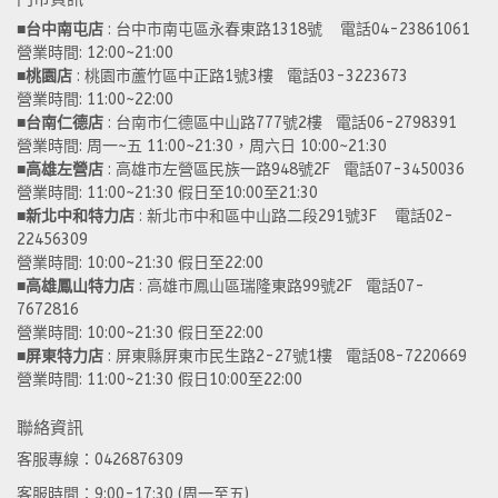
■
台中南屯店
 : 台中市南屯區永春東路1318號    電話04-23861061  
營業時間: 12:00~21:00 
■
桃園店
 : 桃園市蘆竹區中正路1號3樓   電話03-3223673
營業時間: 11:00~22:00 
■
台南仁德店
 : 台南市仁德區中山路777號2樓   電話06-2798391
營業時間: 周一~五 11:00~21:30，周六日 10:00~21:30 
■
高雄左營店
 : 高雄市左營區民族一路948號2F   電話07-3450036
營業時間: 11:00~21:30 假日至10:00至21:30
■
新北中和特力店 
: 新北市中和區中山路二段291號3F    電話02-
22456309  
營業時間: 10:00~21:30 假日至22:00
■
高雄鳳山特力店
 : 高雄市鳳山區瑞隆東路99號2F   電話07-
7672816
營業時間: 10:00~21:30 假日至22:00 
■
屏東特力店
 : 屏東縣屏東市民生路2-27號1樓   電話08-7220669
營業時間: 11:00~21:30 假日10:00至22:00
聯絡資訊
客服專線：0426876309
客服時間：9:00-17:30 (周一至五)