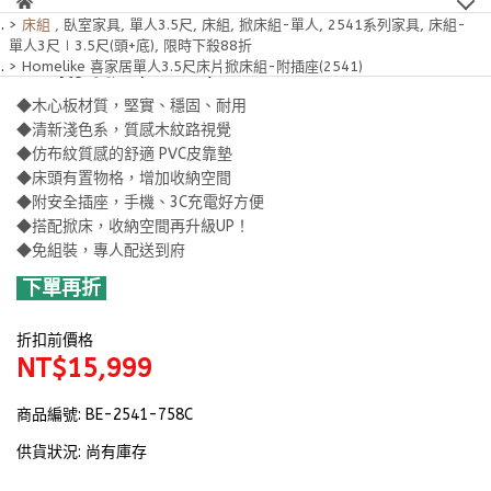
床組
,
臥室家具
,
單人3.5尺
,
床組
,
掀床組-單人
,
2541系列家具
,
床組-
Homelike 喜家居單人3.5尺床片掀床
單人3尺∣3.5尺(頭+底)
,
限時下殺88折
組-附插座(2541)
Homelike 喜家居單人3.5尺床片掀床組-附插座(2541)
◆木心板材質，堅實、穩固、耐用
◆清新淺色系，質感木紋路視覺
◆仿布紋質感的舒適 PVC皮靠墊
◆床頭有置物格，增加收納空間
◆附安全插座，手機、3C充電好方便
◆搭配掀床，收納空間再升級UP！
◆免組裝，專人配送到府
下單再折
折扣前價格
NT$15,999
商品編號:
BE-2541-758C
供貨狀況:
尚有庫存