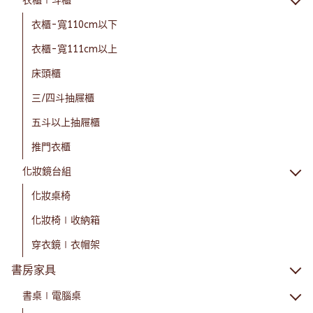
衣櫃∣斗櫃
衣櫃-寬110cm以下
衣櫃-寬111cm以上
床頭櫃
三/四斗抽屜櫃
五斗以上抽屜櫃
推門衣櫃
化妝鏡台組
化妝桌椅
化妝椅∣收納箱
穿衣鏡∣衣帽架
書房家具
書桌∣電腦桌