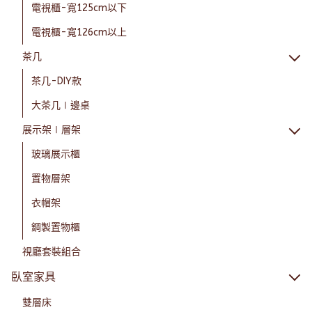
電視櫃-寬125cm以下
電視櫃-寬126cm以上
茶几
茶几-DIY款
大茶几∣邊桌
展示架∣層架
玻璃展示櫃
置物層架
衣帽架
鋼製置物櫃
視廳套裝組合
臥室家具
雙層床