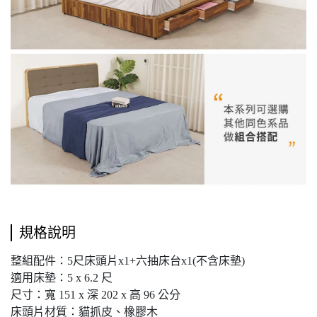
規格說明
整組配件：5尺床頭片x1+六抽床台x1(不含床墊)
適用床墊：5 x 6.2 尺
尺寸：寬 151 x 深 202 x 高 96 公分
床頭片材質：貓抓皮、橡膠木