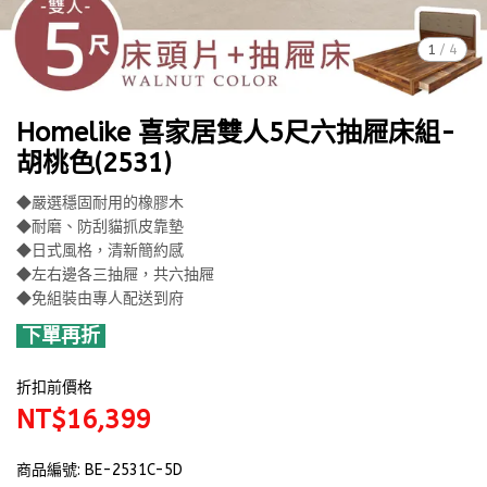
1
/
4
Homelike 喜家居雙人5尺六抽屜床組-
胡桃色(2531)
◆嚴選穩固耐用的橡膠木
◆耐磨、防刮貓抓皮靠墊
◆日式風格，清新簡約感
◆左右邊各三抽屜，共六抽屜
◆免組裝由專人配送到府
下單再折
折扣前價格
NT$16,399
商品編號:
BE-2531C-5D