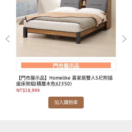
門市展示品
【門市展示品】Homelike 喜家居雙人5尺附插
H
座床架組(積層木色)(2350)
人5
NT$18,999
NT
加入購物車