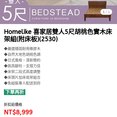
1
/
4
Homelike 喜家居雙人5尺胡桃色實木床
架組(附床板)(2530)
◆嚴選穩固耐用橡膠木
◆自然大地色胡桃色調
◆日式風格，清新簡約
◆挑高腳柱，支撐力佳
◆床架二段式高度調整
◆床頭片加床底架組合
◆免組裝專人配送到府
下單再折
折扣前價格
NT$8,999