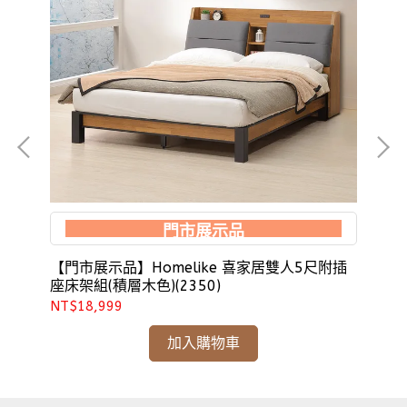
門市展示品
31)
【門市展示品】Homelike 喜家居雙人5尺附插
H
座床架組(積層木色)(2350)
人5
NT$18,999
NT
加入購物車