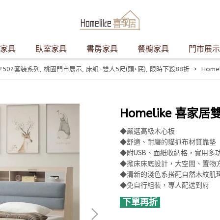
家具
臥室家具
書房家具
餐櫥家具
門市展示
2502套裝系列
,
桃園門市展示
,
床組-雙人5尺(頭+底)
,
限時下殺88折
Home
Homelike 喜家居
◆嚴選高級木心板
◆舒適、耐磨的貓抓布材質靠墊
◆附USB、面紙收納格，實用多
◆掀床床底設計，大空間、置物
◆清新的淺色系搭配自然木紋肌
◆免自行組裝，專人配送到府
下單再折