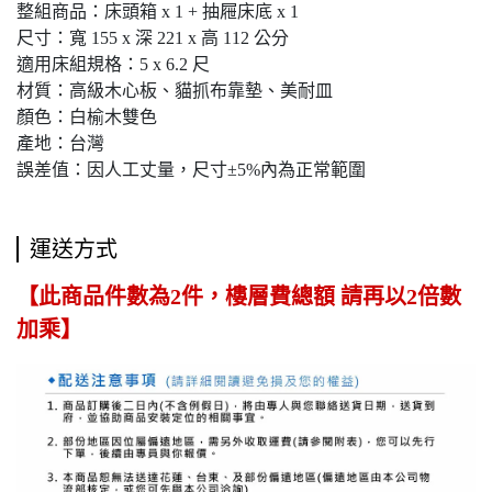
整組商品：床頭箱 x 1 + 抽屜床底 x 1
尺寸：寬 155 x 深 221 x 高 112 公分
適用床組規格：5 x 6.2 尺
材質：高級木心板、貓抓布靠墊、美耐皿
顏色：白榆木雙色
產地：台灣
誤差值：因人工丈量，尺寸±5%內為正常範圍
運送方式
【此商品件數為2件，樓層費總額 請再以2倍數
加乘】