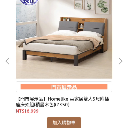
門市展示品
31)
【門市展示品】Homelike 喜家居雙人5尺附插
H
座床架組(積層木色)(2350)
人5
NT$18,999
NT
加入購物車