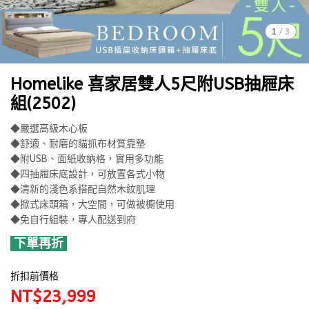
1
/
3
Homelike 喜家居雙人5尺附USB抽屜床
組(2502)
◆嚴選高級木心板
◆舒適、耐磨的貓抓布材質靠墊
◆附USB、面紙收納格，實用多功能
◆四抽屜床底設計，可放置各式小物
◆清新的淺色系搭配自然木紋肌理
◆掀式床頭箱，大空間，可做被櫥使用
◆免自行組裝，專人配送到府
下單再折
折扣前價格
NT$23,999