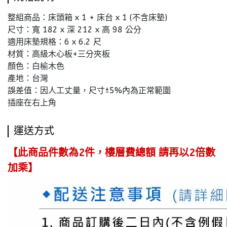
整組商品：床頭箱 x 1 + 床台 x 1 (不含床墊)
尺寸：寬 182 x 深 212 x 高 98 公分
適用床墊規格：6 x 6.2 尺
材質：高級木心板+三分夾板
顏色：白榆木色
產地：台灣
誤差值：因人工丈量，尺寸±5%內為正常範圍
插座在右上角
運送方式
【此商品件數為2件，樓層費總額 請再以2倍數
加乘】