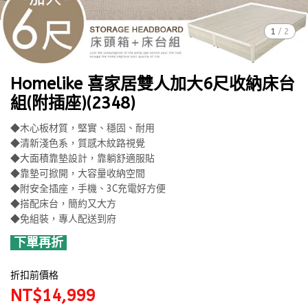
1
/
2
Homelike 喜家居雙人加大6尺收納床台
組(附插座)(2348)
◆木心板材質，堅實、穩固、耐用
◆清新淺色系，質感木紋路視覺
◆大面積靠墊設計，靠躺舒適服貼
◆靠墊可掀開，大容量收納空間
◆附安全插座，手機、3C充電好方便
◆搭配床台，簡約又大方
◆免組裝，專人配送到府
下單再折
折扣前價格
NT$14,999