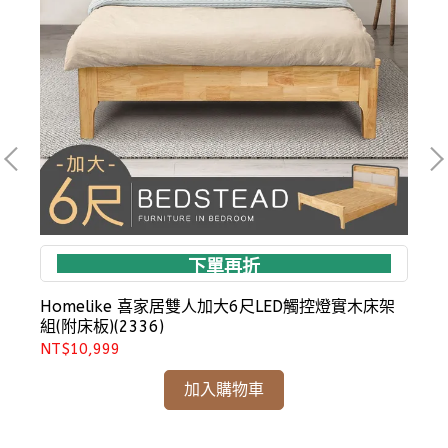
下單再折
Homelike 喜家居雙人加大6尺LED觸控燈實木床架
組(附床板)(2336)
NT$10,999
N
加入購物車