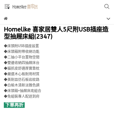
Homelike 喜家居雙人5尺附USB插座造
型抽屜床組(2347)
◆床頭附USB插座設置
◆床頭箱附帶收納功能
◆二抽小平台置物空間
◆雙邊收納四抽屜床台
◆貓抓皮舒適厚實靠枕
◆嚴選木心板耐用材質
◆美耐皿仿石板岩紋路
◆白榆木清新淡雅色調
◆床頭箱+抽屜床底組合
◆免組裝專人配送到府
下單再折