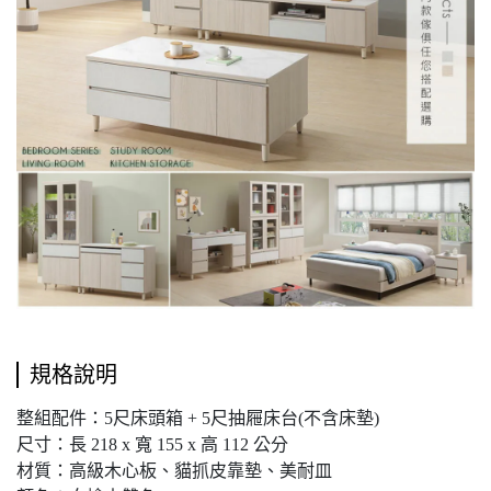
規格說明
整組配件：5尺床頭箱 + 5尺抽屜床台(不含床墊)
尺寸：長 218 x 寬 155 x 高 112 公分
材質：高級木心板、貓抓皮靠墊、美耐皿