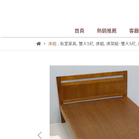
首頁
熱銷推薦
客廳
床組
,
臥室家具
,
雙人5尺
,
床組
,
床架組-雙人5尺
,