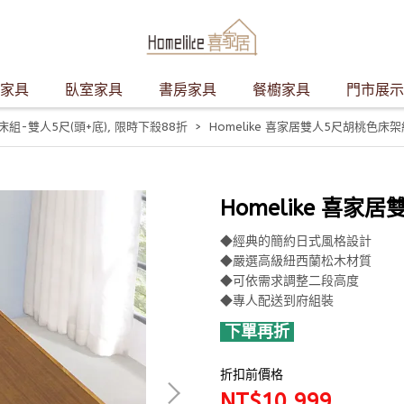
家具
臥室家具
書房家具
餐櫥家具
門市展示
床組-雙人5尺(頭+底)
,
限時下殺88折
Homelike 喜家居雙人5尺胡桃色床架組
Homelike 喜家
◆經典的簡約日式風格設計
◆嚴選高級紐西蘭松木材質
◆可依需求調整二段高度
◆專人配送到府組裝
下單再折
折扣前價格
NT$10,999