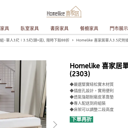
家具
臥室家具
書房家具
餐櫥家具
門市展示
組-單人3尺∣3.5尺(頭+底)
,
限時下殺88折
Homelike 喜家居單人3.5尺附
Homelike 喜
(2303)
◆嚴選堅實紐松實木材質
◆插座孔設計，實用便利
◆透氣強韌耐磨皮革靠墊
◆專人配送到府組裝
◆床架可以調整二段高度
下單再折