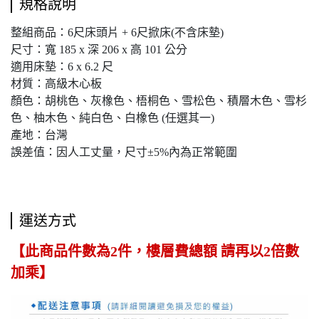
規格說明
整組商品：6尺床頭片 + 6尺掀床(不含床墊)
尺寸：寬 185 x 深 206 x 高 101 公分
適用床墊：6 x 6.2 尺
材質：高級木心板
顏色：胡桃色、灰橡色、梧桐色、雪松色、積層木色、雪杉
色、柚木色、純白色、白橡色 (任選其一)
產地：台灣
誤差值：因人工丈量，尺寸±5%內為正常範圍
運送方式
【此商品件數為2件，樓層費總額 請再以2倍數
加乘】