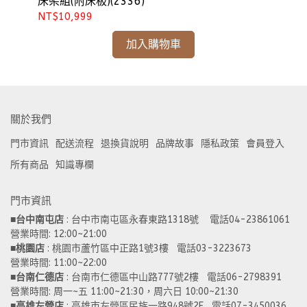
床架組(附床板)(2336)
床架
NT$10,999
NT
加入購物車
關於我們
門市資訊
配送流程
退換貨說明
品牌故事
隱私政策
會員登入
所有商品
知識專欄
門市資訊
■
台中南屯店
 : 台中市南屯區永春東路1318號    電話04-23861061  
營業時間: 12:00~21:00 
■
桃園店
 : 桃園市蘆竹區中正路1號3樓   電話03-3223673
營業時間: 11:00~22:00 
■
台南仁德店
 : 台南市仁德區中山路777號2樓   電話06-2798391
營業時間: 周一~五 11:00~21:30，周六日 10:00~21:30 
■
高雄左營店
 : 高雄市左營區民族一路948號2F   電話07-3450036