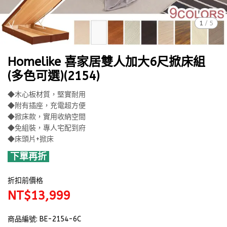
1
/
5
Homelike 喜家居雙人加大6尺掀床組
(多色可選)(2154)
◆木心板材質，堅實耐用
◆附有插座，充電超方便
◆掀床款，實用收納空間
◆免組裝，專人宅配到府
◆床頭片+掀床
下單再折
折扣前價格
NT$13,999
商品編號:
BE-2154-6C