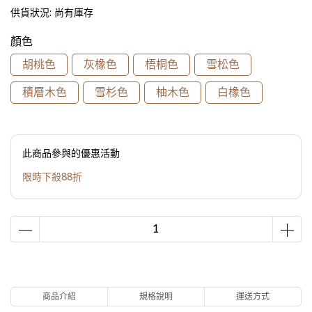
供貨狀況:
尚有庫存
顏色
胡桃色
灰橡色
梧桐色
雪松色
積層木色
雪杉色
柚木色
白橡色
此商品參與的優惠活動
限時下殺88折
商品介紹
規格說明
運送方式