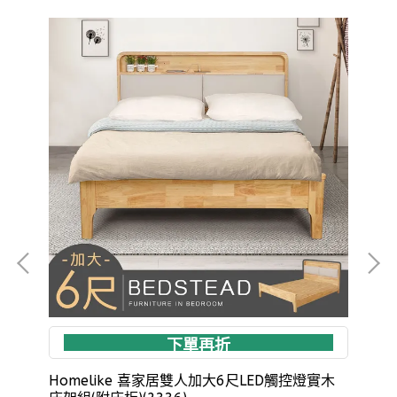
下單再折
Homelike 喜家居雙人加大6尺LED觸控燈實木
Ho