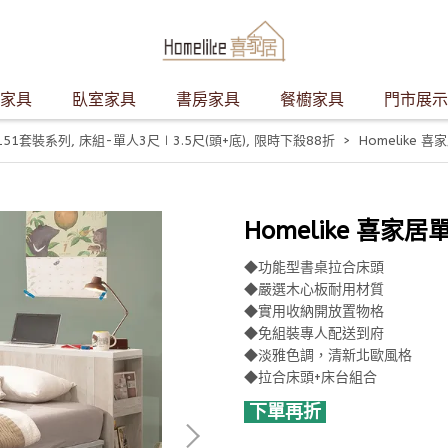
家具
臥室家具
書房家具
餐櫥家具
門市展示
151套裝系列
,
床組-單人3尺∣3.5尺(頭+底)
,
限時下殺88折
Homelike 
Homelike 喜家居
◆功能型書桌拉合床頭
◆嚴選木心板耐用材質
◆實用收納開放置物格
◆免組裝專人配送到府
◆淡雅色調，清新北歐風格
◆拉合床頭+床台組合
下單再折