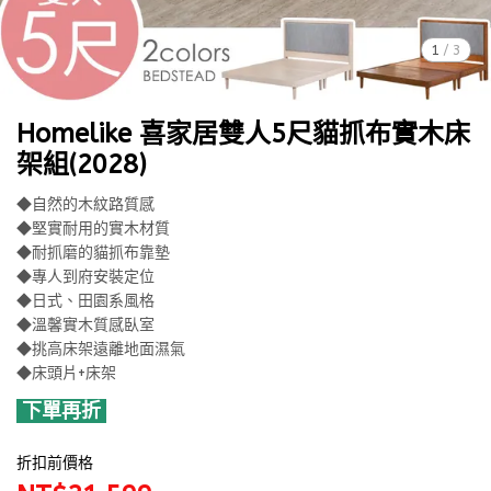
1
/
3
Homelike 喜家居雙人5尺貓抓布實木床
架組(2028)
◆自然的木紋路質感
◆堅實耐用的實木材質
◆耐抓磨的貓抓布靠墊
◆專人到府安裝定位
◆日式、田園系風格
◆溫馨實木質感臥室
◆挑高床架遠離地面濕氣
◆床頭片+床架
下單再折
折扣前價格