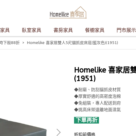
家具
臥室家具
書房家具
餐櫥家具
門市展示
時下殺88折
Homelike 喜家居雙人5尺貓抓皮床底(藍灰色)(1951)
Homelike 喜家
(1951)
◆耐磨、防刮貓抓皮材質
◆厚實舒適的高密度泡棉
◆免組裝，專人配送到府
◆挑高床架遠離地面濕氣
下單再折
折扣前價格