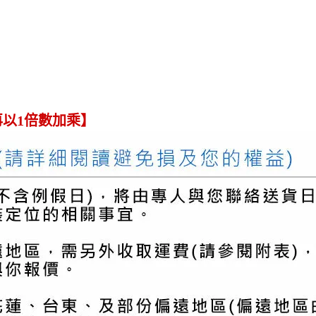
再以1倍數加乘】