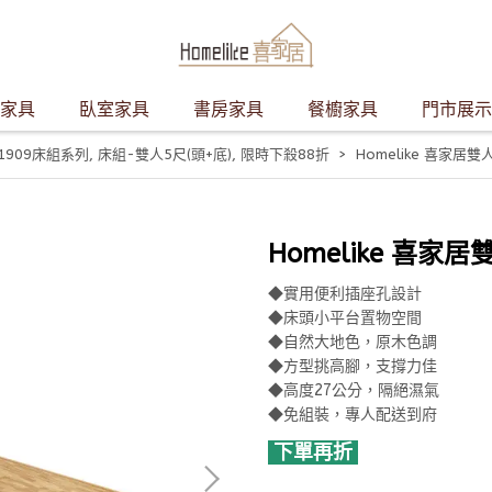
家具
臥室家具
書房家具
餐櫥家具
門市展示
1909床組系列
,
床組-雙人5尺(頭+底)
,
限時下殺88折
Homelike 喜家居雙
Homelike 喜家
◆實用便利插座孔設計
◆床頭小平台置物空間
◆自然大地色，原木色調
◆方型挑高腳，支撐力佳
◆高度27公分，隔絕濕氣
◆免組裝，專人配送到府
下單再折