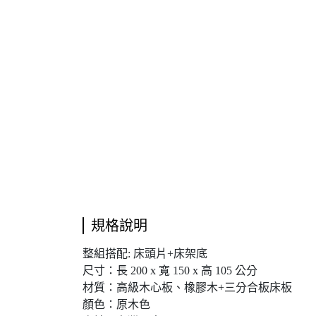
規格說明
整組搭配: 床頭片+床架底
尺寸：長 200 x 寬 150 x 高 105 公分
材質：高級木心板、橡膠木+三分合板床板
顏色：原木色