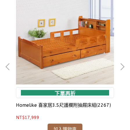
下單再折
28)
Homelike 喜家居3.5尺護欄附抽屜床組(2267)
Ho
(22
NT$17,999
NT
加入購物車