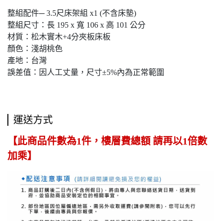
整組配件─ 3.5尺床架組 x1 (不含床墊)
整組尺寸：長 195 x 寬 106 x 高 101 公分
材質：松木實木+4分夾板床板
顏色：淺胡桃色
產地：台灣
誤差值：因人工丈量，尺寸±5%內為正常範圍
運送方式
【此商品件數為1件，樓層費總額 請再以1倍數
加乘】