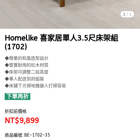
1
/
1
Homelike 喜家居單人3.5尺床架組
(1702)
◆簡單的和風造型設計
◆堅實耐用的松木材質
◆床架可調整二段高度
◆專人配送到府組裝
◆床鋪下方掃地機器人打掃容易
下單再折
折扣前價格
NT$9,899
商品編號:
BE-1702-35