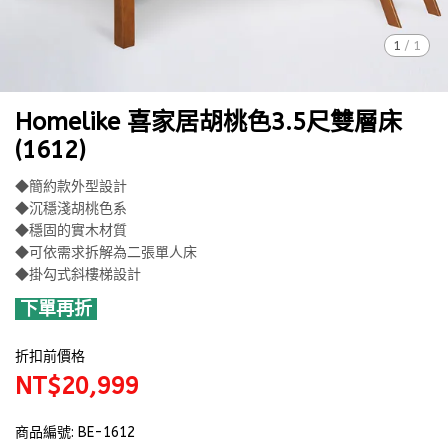
1
/
1
Homelike 喜家居胡桃色3.5尺雙層床
(1612)
◆簡約款外型設計
◆沉穩淺胡桃色系
◆穩固的實木材質
◆可依需求拆解為二張單人床
◆掛勾式斜樓梯設計
下單再折
折扣前價格
NT$20,999
商品編號:
BE-1612