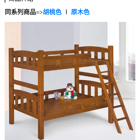
同系列商品=>
胡桃色
∣
原木色