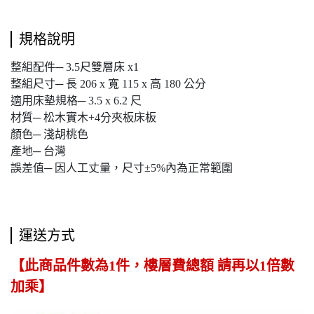
規格說明
整組配件─ 3.5尺雙層床 x1
整組尺寸─ 長 206 x 寬 115 x 高 180 公分
適用床墊規格─ 3.5 x 6.2 尺
材質─ 松木實木+4分夾板床板
顏色─ 淺胡桃色
產地─ 台灣
誤差值─ 因人工丈量，尺寸±5%內為正常範圍
運送方式
【此商品件數為1件，樓層費總額 請再以1倍數
加乘】