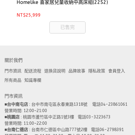
37)
Homelike 喜家居兒童收納中高床組(2252)
Ho
NT$25,999
NT
已售完
關於我們
門市資訊
配送流程
退換貨說明
品牌故事
隱私政策
會員登入
所有商品
知識專欄
門市資訊
■
台中南屯店
 : 台中市南屯區永春東路1318號    電話04-23861061  
營業時間: 12:00~21:00 
■
桃園店
 : 桃園市蘆竹區中正路1號3樓   電話03-3223673
營業時間: 11:00~22:00 
■
台南仁德店
 : 台南市仁德區中山路777號2樓   電話06-2798391