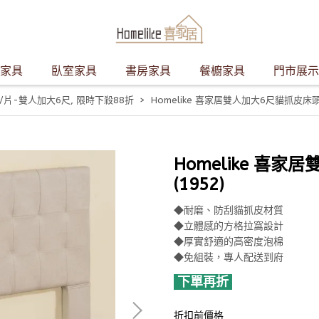
家具
臥室家具
書房家具
餐櫥家具
門市展示
/片-雙人加大6尺
,
限時下殺88折
Homelike 喜家居雙人加大6尺貓抓皮床頭片
Homelike 喜
(1952)
◆耐磨、防刮貓抓皮材質
◆立體感的方格拉窩設計
◆厚實舒適的高密度泡棉
◆免組裝，專人配送到府
下單再折
折扣前價格