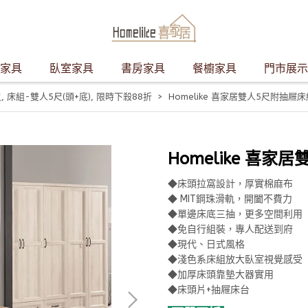
家具
臥室家具
書房家具
餐櫥家具
門市展示
尺
,
床組-雙人5尺(頭+底)
,
限時下殺88折
Homelike 喜家居雙人5尺附抽屜床組
Homelike 喜家居
◆床頭拉窩設計，厚實棉麻布
◆ MIT鋼珠滑軌，開闔不費力
◆單邊床底三抽，更多空間利用
◆免自行組裝，專人配送到府
◆現代、日式風格
◆淺色系床組放大臥室視覺感受
◆加厚床頭靠墊大器實用
◆床頭片+抽屜床台