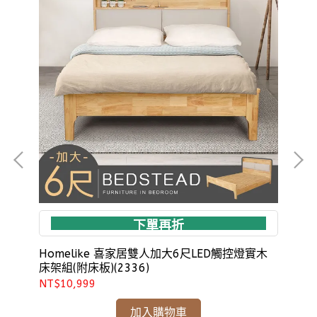
下單再折
Homelike 喜家居雙人加大6尺LED觸控燈實木
Ho
床架組(附床板)(2336)
床架
NT$10,999
NT
加入購物車