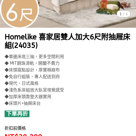
1
/
1
Homelike 喜家居雙人加大6尺附抽屜床
組(24035)
◆單邊床底三抽，更多空間利用
◆ MIT鋼珠滑軌，開闔不費力
◆床頭窩點設計，厚實棉麻布
◆免自行組裝，專人配送到府
◆現代、日式風格
◆淺色系床組放大臥室視覺感受
◆加厚床頭靠墊大器實用
◆床頭片+抽屜床台
下單再折
折扣前價格