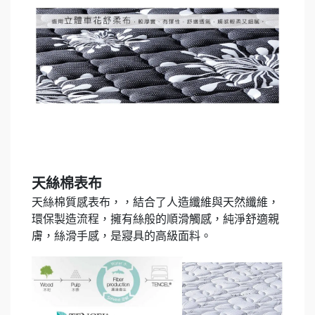
天絲棉表布
天絲棉質感表布，，結合了人造纖維與天然纖維，
環保製造流程，擁有絲般的順滑觸感，純淨舒適親
膚，絲滑手感，是寢具的高級面料。