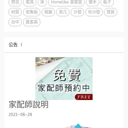
禁忌
家具
床
Homelike 喜家居
實木
板子
材質
密集板
租屋
茶几
沙發
布沙發
買房
台中
舊家具
公告 ∣
家配師說明
2023-08-28