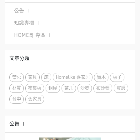
公告 ∣
知識專欄 ∣
HOME哥 專區 ∣
文章分類
禁忌
家具
床
Homelike 喜家居
實木
板子
材質
密集板
租屋
茶几
沙發
布沙發
買房
台中
舊家具
公告 ∣