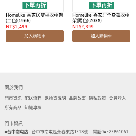
下單再折
下單再折
Homelike 喜家居雙桿衣帽架
Homelike 喜家居全身鏡衣帽
(二色)(1966)
架(兩色)(2038)
NT$1,499
NT$2,399
加入購物車
加入購物車
關於我們
門市資訊
配送流程
退換貨說明
品牌故事
隱私政策
會員登入
所有商品
知識專欄
門市資訊
■
台中南屯店
 : 台中市南屯區永春東路1318號    電話04-23861061  