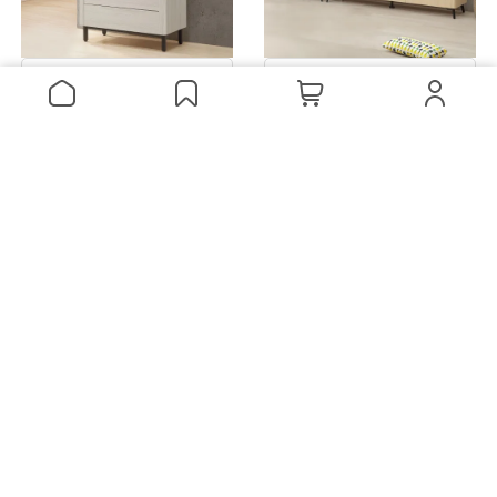
下單再折
下單再折
Homelike 喜家居2.3尺玻璃
Homelike 喜家居仿石紋客廳
置物櫃(2348)
二件組(電視櫃+置物櫃)
(2501)
NT$9,399
NT$20,699
加入購物車
加入購物車