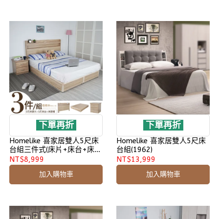
下單再折
下單再折
Homelike 喜家居雙人5尺床
Homelike 喜家居雙人5尺床
台組三件式(床片+床台+床頭
台組(1962)
櫃)(1909)
NT$8,999
NT$13,999
加入購物車
加入購物車