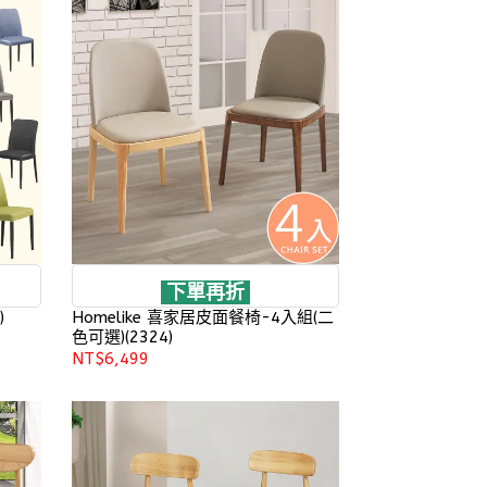
下單再折
)
Homelike 喜家居皮面餐椅-4入組(二
色可選)(2324)
NT$6,499