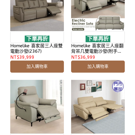
下單再折
下單再折
Homelike 喜家居三人座雙
Homelike 喜家居三人座翻
電動沙發(2367)
背茶几雙電動沙發(附手機
支架)(2521)
NT$39,999
NT$36,999
加入購物車
加入購物車