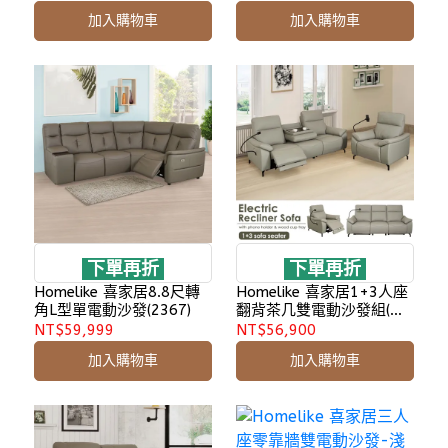
加入購物車
加入購物車
下單再折
下單再折
Homelike 喜家居8.8尺轉
Homelike 喜家居1+3人座
角L型單電動沙發(2367)
翻背茶几雙電動沙發組(附
手機支架)(2521)
NT$59,999
NT$56,900
加入購物車
加入購物車