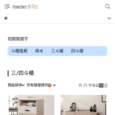
相關關鍵字
斗櫃推薦
樟木
三斗櫃
四斗櫃
三/四斗櫃
預設排序
所有篩選條件
共 15 件商品